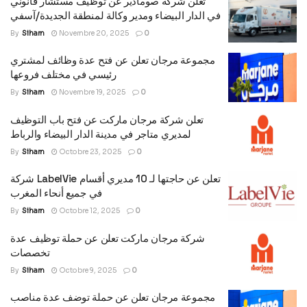
تعلن شركة صومادير عن توظيف مستشار قانوني
في الدار البيضاء ومدير وكالة لمنطقة الجديدة/آسفي
By
Siham
Novembre 20, 2025
0
مجموعة مرجان تعلن عن فتح عدة وظائف لمشتري
رئيسي في مختلف فروعها
By
Siham
Novembre 19, 2025
0
تعلن شركة مرجان ماركت عن فتح باب التوظيف
لمديري متاجر في مدينة الدار البيضاء والرباط
By
Siham
Octobre 23, 2025
0
شركة LabelVie تعلن عن حاجتها لـ 10 مديري أقسام
في جميع أنحاء المغرب
By
Siham
Octobre 12, 2025
0
شركة مرجان ماركت تعلن عن حملة توظيف عدة
تخصصات
By
Siham
Octobre 9, 2025
0
مجموعة مرجان تعلن عن حملة توضف عدة مناصب