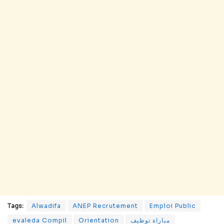
Tags:
Alwadifa
ANEP Recrutement
Emploi Public
evaleda Compil
Orientation
مباراة توظيف