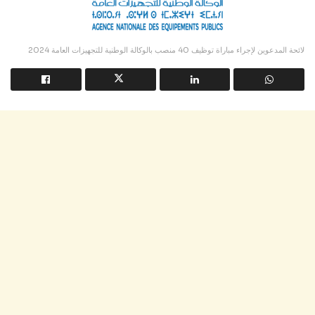
لائحة المدعوين لإجراء مباراة توظيف 40 منصب بالوكالة الوطنية للتجهيزات العامة 2024