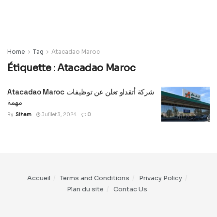
Home
Tag
Atacadao Maroc
Étiquette :
Atacadao Maroc
Atacadao Maroc شركة أتقداو تعلن عن توظيفات
مهمة
By
Siham
Juillet 3, 2024
0
Accueil
Terms and Conditions
Privacy Policy
Plan du site
Contac Us