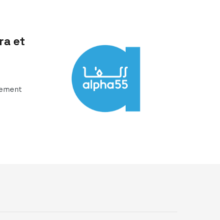
ra et
pement