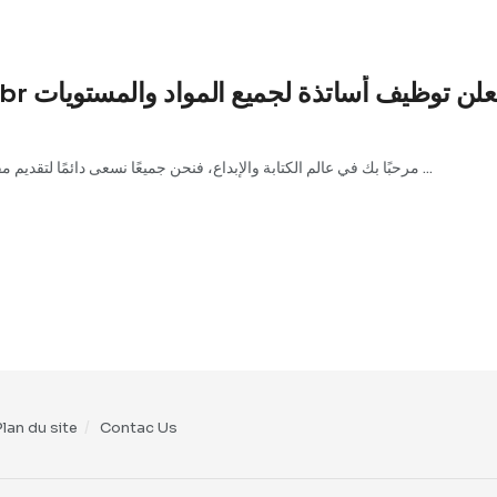
مؤسسة تعليمية كبيرة بالمغرب Al Jabr لن توظيف أساتذة لجميع المواد والمستويات
مرحبًا بك في عالم الكتابة والإبداع، فنحن جميعًا نسعى دائمًا لتقديم مقالات مميزة وذات جودة عالية ومرحبا بكل زوار لموقعك افاليدا ...
Plan du site
Contac Us