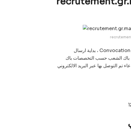
recrute استدعاء مباراة الدرك
استدعاء مباراة الدرك الملكي 2024 Convocation Gendarmerie Royale ، بداية ارسال
gendarme  ، (المفتوحة امام باك الشعب حسب التخصصات باك
لاستدعاء تم التوصل بها عبر البريد الالكتروني