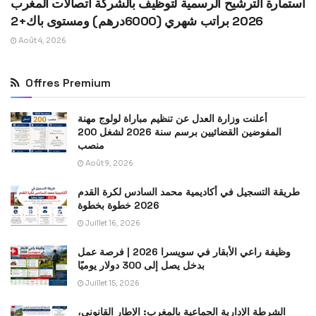
استمارة الترشيح الرسمية لتوظيف بالشركة اتصالات المغرب
2026 براتب شهري (6000درهم) ومستوى باك+2
Août 4, 2026
Offres Premium
أعلنت وزارة العدل عن تنظيم مباراة لولوج مهنة
المفوضين القضائيين برسم سنة 2026 لشغل 200
منصب
Août 9, 2026
طريقة التسجيل في أكاديمية محمد السادس لكرة القدم
2026 خطوة بخطوة
Juillet 16, 2026
وظيفة راعي الأبقار في سويسرا 2026 | فرصة عمل
بدخل يصل إلى 300 دولار يوميًا
Juillet 15, 2026
الشرطة الإدارية الجماعية بالمغرب: الإطار القانوني،