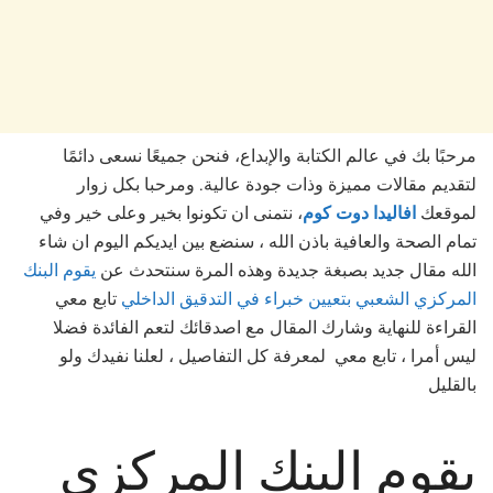
مرحبًا بك في عالم الكتابة والإبداع، فنحن جميعًا نسعى دائمًا
لتقديم مقالات مميزة وذات جودة عالية. ومرحبا بكل زوار
لموقعك
افاليدا دوت كوم
، نتمنى ان تكونوا بخير وعلى خير وفي
تمام الصحة والعافية باذن الله ، سنضع بين ايديكم اليوم ان شاء
الله مقال جديد بصبغة جديدة وهذه المرة سنتحدث عن
يقوم البنك
المركزي الشعبي بتعيين خبراء في التدقيق الداخلي
تابع معي
القراءة للنهاية وشارك المقال مع اصدقائك لتعم الفائدة فضلا
ليس أمرا ، تابع معي لمعرفة كل التفاصيل ، لعلنا نفيدك ولو
بالقليل
يقوم البنك المركزي