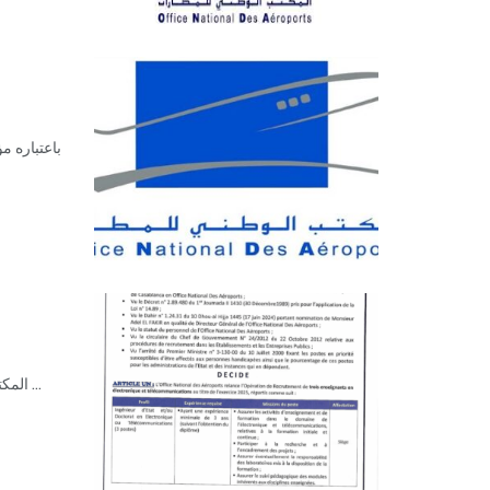
في إطار تعزيز كفاءاته الأكاديمية والتقنية، يُعلن المكتب الوطني للمطارات (ONDA) المكتب الوطني للمطارات ينظيم مباراة لتوظيف 3 مناصب في ...