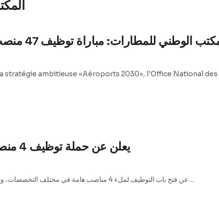
المكت
تب الوطني للمطارات: مباراة توظيف 47 منصب من مهندسي الدولة وأطر – باك +5
stratégie ambitieuse «Aéroports 2030», l'Office National des
المكتب الوطني للمطارات ONDA يعلن عن حملة توظيف 4 منصب
يعلن المكتب الوطني للمطارات (ONDA) عن فتح باب التوظيف لملء 4 مناصب هامة في مختلف التخصصات، وذلك في إطار تعزيز ...