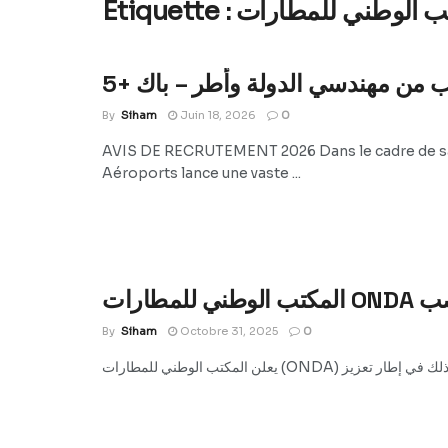
ب الوطني للمطارات
Étiquette :
By
Siham
Juin 18, 2026
0
AVIS DE RECRUTEMENT 2026 Dans le cadre de sa 
Aéroports lance une vaste ...
By
Siham
Octobre 31, 2025
0