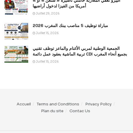
« البيرو تعفي المغاربة حاملي تأشيرة « شنغن » أو
أمريكا من الفيزا لدخول أراضيها
Juillet 29, 2026
مباراة توظيف 5 مناصب ببنك المغرب 2026
Juillet 15, 2026
الجمعية الوطنية لمربي الأغنام والماعز توظف تقنيي
تربية الماشية بعقود عمل دائمة CDI بجميع أنحاء المغرب
Juillet 15, 2026
Accueil
Terms and Conditions
Privacy Policy
Plan du site
Contac Us