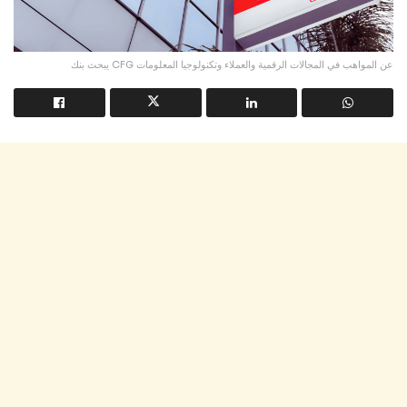
يبحث بنك CFG عن المواهب في المجالات الرقمية والعملاء وتكنولوجيا المعلومات