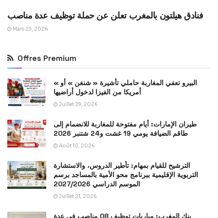
فنادق هيلتون بالمغرب تعلن عن حملة توظيف عدة مناصب
Mars 23, 2026
Offres Premium
« البيرو تعفي المغاربة حاملي تأشيرة « شنغن » أو
أمريكا من الفيزا لدخول أراضيها
Juillet 29, 2026
طيران الإمارات: أيام مفتوحة للمغاربة للانضمام إلى
طاقم الضيافة يومي 19 غشت و24 شتنبر 2026
Août 10, 2026
الترشيح للقيام بمهام: تأطير الدروس، والاستشارة
التربوية الإقليمية ببرنامج محو الأمية بالمساجد برسم
الموسم الدراسي 2027/2026
Juillet 21, 2026
بنك المغرب: مباريات توظيف 08 مناصب في عدة