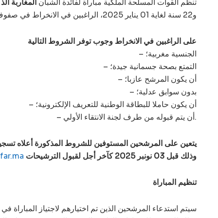
تنظم القوات المسلحة الملكية مباراة لفائدة الشبان
المغاربة الذ
و22 سنة لغاية 01 يناير 2025، الراغبين في الانخراط في صفوف القوات المسلحة الملكية (
على الراغبين في الانخراط وجوب توفر الشروط التالية
– الجنسية مغربية؛
– التمتع بصحة جسمانية جيدة؛
– أن يكون المرشح عازبا؛
– بدون سوابق عدلية؛
– أن يكون حاملا للبطاقة الوطنية للتعريف الإلكترونية؛
– أن يتم قبوله من طرف لجنة الانتقاء الأولي.
يتعين على المرشحين المستوفين للشروط المذكورة أعلاه تسجي
وذلك قبل 03 نونبر 2025 كآخر أجل لقبول الترشيحات
far.ma
تنظيم المباراة