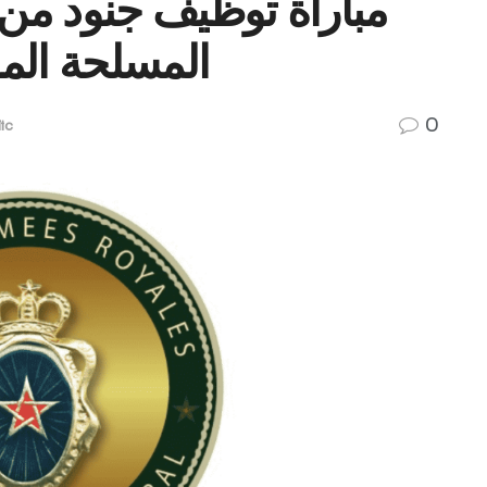
مباراة توظيف جنود من ا
المسلحة الملك
0
ic