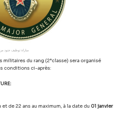
مباراة توظيف جنود من ال
militaires du rang (2°classe) sera organisé
es conditions ci-après:
URE:
.
m et de 22 ans au maximum, à la date du
01 janvier