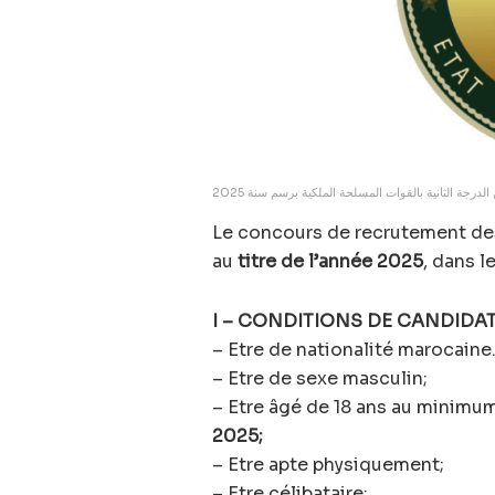
درجة الثانية بالقوات المسلحة الملكية برسم سنة 2025
Le concours de recrutement des 
au
titre de l’année 2025
, dans l
I – CONDITIONS DE CANDIDAT
– Etre de nationalité marocaine
– Etre de sexe masculin;
– Etre âgé de 18 ans au minimu
2025;
– Etre apte physiquement;
– Etre célibataire;