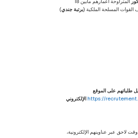
كور
المتراوحة أعمارهم مابين 18
برتبة جندي
)
ل طلباتهم على الموقع
https://recrutement.
الإلكتروني
سيتم استدعاء المرشحين الذين تم اختيارهم لاجتياز المباراة في وقت لاحق عبر عناوينهم الإلكترونية،