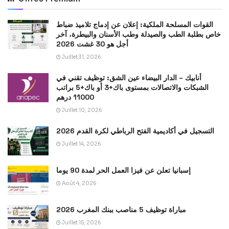
القوات المسلحة الملكية: إعلان عن إدماج تلاميذ ضباط
خاص بطلبة الطب والصيدلة وطب الأسنان والبيطرة، آخر
أجل هو 30 غشت 2026
Juillet 31, 2026
أنابيك – الدار البيضاء عين الشق: توظيف تقني في
الشبكات والاتصالات بمستوى باك+3 أو باك+5 براتب
11000 درهم
Juillet 10, 2026
التسجيل في أكاديمية الفتح الرباطي لكرة القدم 2026
Juillet 14, 2026
إسبانيا تعلن عن فيزا العمل الحر لمدة 90 يوما
Août 4, 2026
مباراة توظيف 5 مناصب ببنك المغرب 2026
Juillet 15, 2026