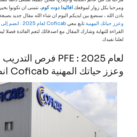
ومرحبا بكل زوار لموقعك
افاليدا دوت كوم
نتمنى ان تكونوا بخير
باذن الله ، سنضع بين ايديكم اليوم ان شاء الله مقال جديد بصب
وعزز حياتك المهنية
تابع معي
التدريب المهني المقدمة من PFE لعام 2025 : انضم إلى Coficab
القراءة للنهاية وشارك المقال مع اصدقائك لتعم الفائدة فضلا ،
لعلنا نفيدك
فرص  PFE لعام 2025 :
انضم إلى Coficab وعزز حياتك المهنية