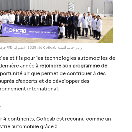
فرص التدريب المهني المقدمة من PFE لعام 2025 : انضم إلى Coficab وعزز حياتك المهنية
les et fils pour les technologies automobiles de
 dernière année
à rejoindre son programme de
portunité unique permet de contribuer à des
auprès d’experts et de développer des
ronnement international.
b
r 4 continents, Coficab est reconnu comme un
strie automobile grâce à: