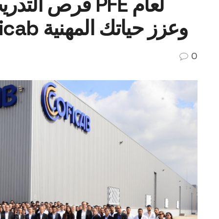
فرص ا PFE لعام
2025 : انضم إلى Coficab وعزز حياتك المهنية
0