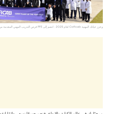
فرص التدريب المهني المقدمة من PFE لعام 2025 : انضم إلى Coficab وعزز حياتك المهنية
مرحبًا بك في عالم الكتابة والإبداع، فنحن جميعًا نسعى دائمًا ل.