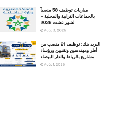
مباريات توظيف 58 منصباً
بالجماعات الترابية والمحلية –
لشهر غشت 2026
Août 3, 2026
البريد بنك: توظيف 21 منصب من
أطر ومهندسين وتقنيين ورؤساء
مشاريع بالرباط والدار البيضاء
Août 1, 2026