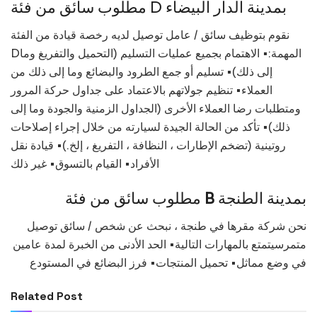
مطلوب سائق من فئة D بمدينة الدار البيضاء
نقوم بتوظيف سائق / عامل توصيل لديه رخصة قيادة من الفئة
Dالمهمة:• الاهتمام بجميع عمليات التسليم (التحميل والتفريغ وما
إلى ذلك)• تسليم أو جمع الطرود والبضائع وما إلى ذلك من
العملاء• تنظيم جولاتهم بالاعتماد على جداول حركة المرور
ومتطلبات رضا العملاء الأخرى (الجداول الزمنية والجودة وما إلى
ذلك)• تأكد من الحالة الجيدة لسيارته من خلال إجراء إصلاحات
روتينية (تضخم الإطارات ، النظافة ، التفريغ ، إلخ.)• قيادة نقل
الأفراد• القيام بالتسوق• غير ذلك
بمدينة الطنجة
B
مطلوب سائق من فئة
نحن شركة مقرها في طنجة ، نبحث عن شخص / سائق توصيل
متمرسيتمتع بالمهارات التالية• الحد الأدنى من الخبرة لمدة عامين
في وضع مماثل• تحميل المنتجات• فرز البضائع في المستودع
Related Post