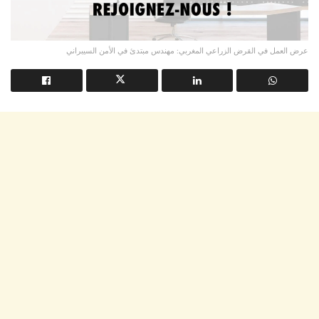
عرض العمل في القرض الزراعي المغربي: مهندس مبتدئ في الأمن السيبراني