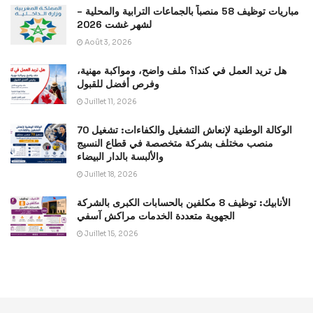
مباريات توظيف 58 منصباً بالجماعات الترابية والمحلية –
لشهر غشت 2026
Août 3, 2026
هل تريد العمل في كندا؟ ملف واضح، ومواكبة مهنية،
وفرص أفضل للقبول
Juillet 11, 2026
الوكالة الوطنية لإنعاش التشغيل والكفاءات: تشغيل 70
منصب مختلف بشركة متخصصة في قطاع النسيج
والألبسة بالدار البيضاء
Juillet 18, 2026
الأنابيك: توظيف 8 مكلفين بالحسابات الكبرى بالشركة
الجهوية متعددة الخدمات مراكش آسفي
Juillet 15, 2026