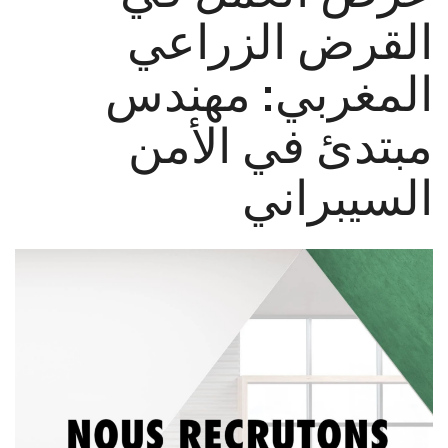
القرض الزراعي
المغربي: مهندس
مبتدئ في الأمن
السيبراني