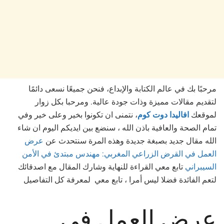
مرحبًا بك في عالم الكتابة والإبداع، فنحن جميعًا نسعى دائمًا
لتقديم مقالات مميزة وذات جودة عالية. ومرحبا بكل زوار
لموقعك
افاليدا دوت كوم
، نتمنى ان تكونوا بخير وعلى خير وفي
تمام الصحة والعافية باذن الله ، سنضع بين ايديكم اليوم ان شاء
الله مقال جديد بصبغة جديدة وهذه المرة سنتحدث عن
عرض
العمل في القرض الزراعي المغربي: مهندس مبتدئ في الأمن
السيبراني
تابع معي القراءة للنهاية وشارك المقال مع اصدقائك
لتعم الفائدة فضلا ليس أمرا ، تابع معي لمعرفة كل التفاصيل
عرض العمل في