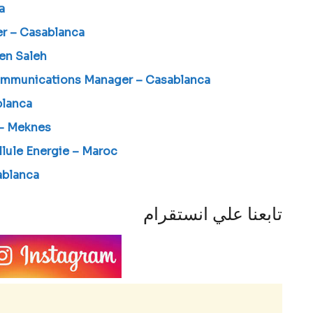
a
yer – Casablanca
Ben Saleh
ommunications Manager – Casablanca
blanca
– Meknes
lule Energie – Maroc
ablanca
تابعنا علي انستقرام