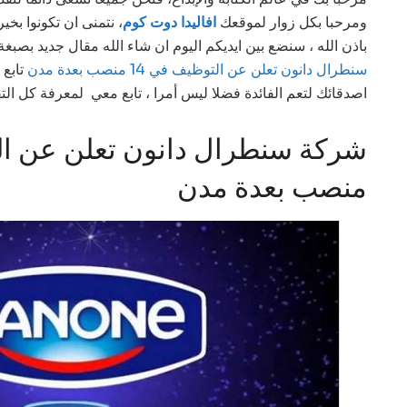
ومرحبا بكل زوار لموقعك
افاليدا دوت كوم
نتمنى ان تكونوا بخير
باذن الله ، سنضع بين ايديكم اليوم ان شاء الله مقال جديد بص
سنطرال دانون تعلن عن التوظيف في 14 منصب بعدة مدن
تابع 
اصدقائك لتعم الفائدة فضلا ليس أمرا ، تابع معي لمعرفة كل التفا
منصب بعدة مدن