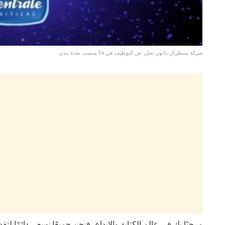
شركة سنطرال دانون تعلن عن التوظيف في 14 منصب بعدة مدن
مرحبًا بك في عالم الكتابة والإبداع، فنحن جميعًا نسعى دائمًا ل.