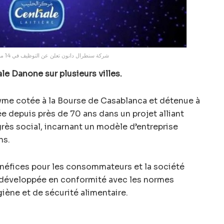
شركة سنطرال دانون تعلن عن التوظيف في 14 منصب بعدة مدن
le Danone sur plusieurs villes.
me cotée à la Bourse de Casablanca et détenue à
 depuis près de 70 ans dans un projet alliant
ès social, incarnant un modèle d’entreprise
ns.
énéfices pour les consommateurs et la société
est développée en conformité avec les normes
giène et de sécurité alimentaire.