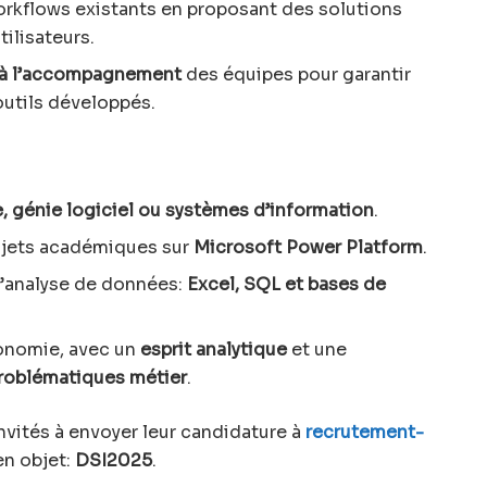
orkflows existants en proposant des solutions
ilisateurs.
et à l’accompagnement
des équipes pour garantir
outils développés.
, génie logiciel ou systèmes d’information
.
ojets académiques sur
Microsoft Power Platform
.
d’analyse de données:
Excel, SQL et bases de
tonomie, avec un
esprit analytique
et une
problématiques métier
.
nvités à envoyer leur candidature à
recrutement-
en objet:
DSI2025
.