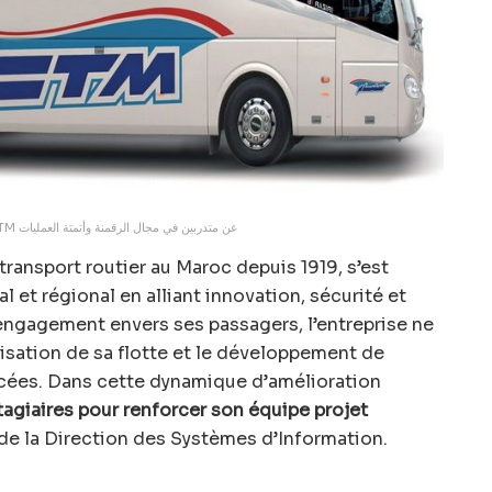
تبحث شركة CTM عن متدربين في مجال الرقمنة وأتمتة العمليات
ransport routier au Maroc depuis 1919, s’est
 et régional en alliant innovation, sécurité et
 engagement envers ses passagers, l’entreprise ne
isation de sa flotte et le développement de
cées. Dans cette dynamique d’amélioration
tagiaires pour renforcer son équipe projet
de la Direction des Systèmes d’Information.