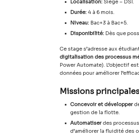
Localisation:
Siège – DSI.
Durée:
4 à 6 mois.
Niveau:
Bac+3 à Bac+5.
Disponibilité:
Dès que poss
Ce stage s’adresse aux étudiant
digitalisation des processus mé
Power Automate). L’objectif est d
données pour améliorer l’effica
Missions principales
Concevoir et développer
de
gestion de la flotte.
Automatiser
des processus
d’améliorer la fluidité des 