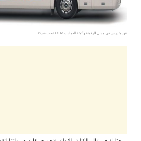
تبحث شركة CTM عن متدربين في مجال الرقمنة وأتمتة العمليات
مرحبًا بك في عالم الكتابة والإبداع، فنحن جميعًا نسعى دائمًا لت