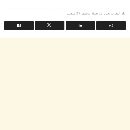
بنك المغرب يعلن عن حملة توظيف 37 منصب