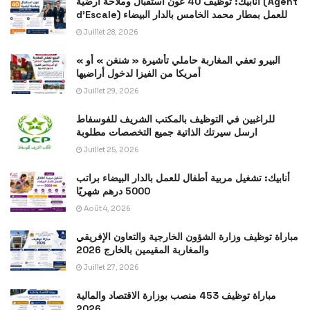
أنابيك: توظيف 40 عون استقبال وملاحة أرضية (Agent
d’Escale) للعمل بمطار محمد الخامس بالدار البيضاء
Juillet 28, 2026
« البيرو تعفي المغاربة حاملي تأشيرة « شنغن » أو
أمريكا من الفيزا لدخول أراضيها
Juillet 29, 2026
للراغبين في التوظيف بالمكتب الشريف للفوسفاط
ارسل سيرتك الذاتية جميع التخصصات مطلوبة
Juillet 25, 2026
أنابيك: تشغيل مربية أطفال للعمل بالدار البيضاء براتب
5000 درهم شهريًا
Août 4, 2026
مباراة توظيف وزارة الشؤون الخارجية والتعاون الإفريقي
والمغاربة المقيمين بالخارج 2026
Juillet 27, 2026
مباراة توظيف 453 منصب بوزارة الاقتصاد والمالية
2026