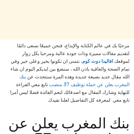
مرحبًا بك في عالم الكتابة والإبداع، فنحن جميعًا نسعى دائمًا
لتقديم مقالات مميزة وذات جودة عالية ومرحبا بكل زوار
لموقعك
افاليدا دوت كوم
، نتمنى ان تكونوا بخير وعلى خير وفي
تمام الصحة والعافية باذن الله ، سنضع بين ايديكم اليوم ان شاء
الله مقال جديد بصبغة جديدة وهذه المرة سنتحدث عن
بنك
المغرب يعلن عن حملة توظيف 37 منصب
تابع معي القراءة
للنهاية وشارك المقال مع اصدقائك لتعم الفائدة فضلا ليس أمرا
تابع معي لمعرفة كل التفاصيل لعلنا نفيدك
بنك المغرب يعلن عن