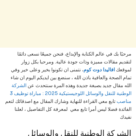
مرحبًا بك في عالم الكتابة والإبداع، فنحن جميعًا نسعى دائمًا
لتقديم مقالات مميزة وذات جودة عالية. ومرحبا بكل زوار
لموقعك
افاليدا دوت كوم
، نتمنى ان تكونوا بخير وعلى خير وفي
تمام الصحة والعافية باذن الله ، سنضع بين ايديكم اليوم ان شاء
الله مقال جديد بصبغة جديدة وهذه المرة سنتحدث عن
الشركة
الوطنية للنقل والوسائل اللوجيستيكية 2025 : مباراة توظيف 3
مناصب
تابع معي القراءة للنهاية وشارك المقال مع اصدقائك لتعم
الفائدة فضلا ليس أمرا تابع معي لمعرفة كل التفاصيل ، لعلنا
نفيدك
الشركة الوطنية للنقل والوسائل