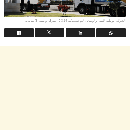
الشركة الوطنية للنقل والوسائل اللوجيستيكية 2025 : مباراة توظيف 3 مناصب