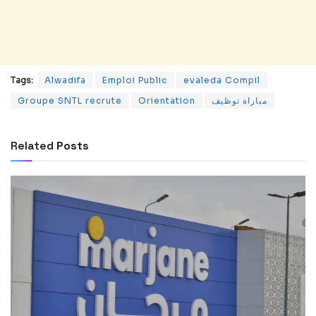
Tags:
Alwadifa
Emploi Public
evaleda Compil
Groupe SNTL recrute
Orientation
مباراة توظيف
Related
Posts