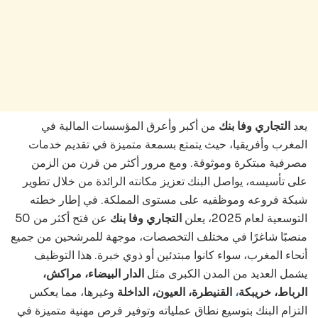
يعد
التجاري وفا بنك
من أكبر وأعرق المؤسسات المالية في
المغرب وأفريقيا، حيث يتمتع بسمعة متميزة في تقديم خدمات
مصرفية مبتكرة وموثوقة. ومع مرور أكثر من قرن من الزمن
على تأسيسه، يواصل البنك تعزيز مكانته الرائدة من خلال تطوير
شبكة فروعه وموظفيه على مستوى المملكة. في إطار خطته
التوسعية لعام 2025، يعلن
التجاري وفا بنك
عن فتح أكثر من 50
منصبًا شاغرًا في مختلف التخصصات، موجهة للمرشحين من جميع
أنحاء المغرب، سواء كانوا مبتدئين أو ذوي خبرة. هذا التوظيف
يشمل العديد من المدن الكبرى مثل
الدار البيضاء، مراكش،
وغيرها، مما يعكس
القنيطرة، العيون، الداخلة
،
الرباط، خريبكة
التزام البنك بتوسيع نطاق عملياته وتوفير فرص مهنية متميزة في