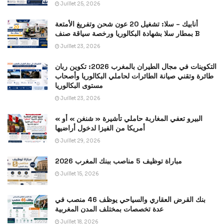
Juillet 25, 2026
أنابيك – سلا: تشغيل 20 عون شحن وتفريغ الأمتعة
بمطار سلا بشهادة البكالوريا ورخصة سياقة صنف B
Juillet 23, 2026
التكوينات في مجال الطيران بالمغرب 2026: تكوين ربان
طائرة وتقني صيانة الطائرات لحاملي البكالوريا وأصحاب
مستوى البكالوريا
Juillet 23, 2026
« البيرو تعفي المغاربة حاملي تأشيرة « شنغن » أو
أمريكا من الفيزا لدخول أراضيها
Juillet 29, 2026
مباراة توظيف 5 مناصب ببنك المغرب 2026
Juillet 15, 2026
بنك القرض العقاري والسياحي يوظف 46 منصب في
عدة تخصصات بمختلف المدن المغربية
Juillet 18, 2026