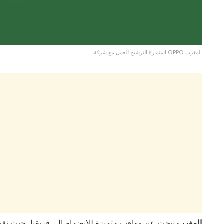
استمارة الترشيح للعمل مع شركة OPPO المغرب
شركة OPPO المغرب
نبحث عن مواهب متميزة للانضمام إلى فريقنا، حيث نؤمن