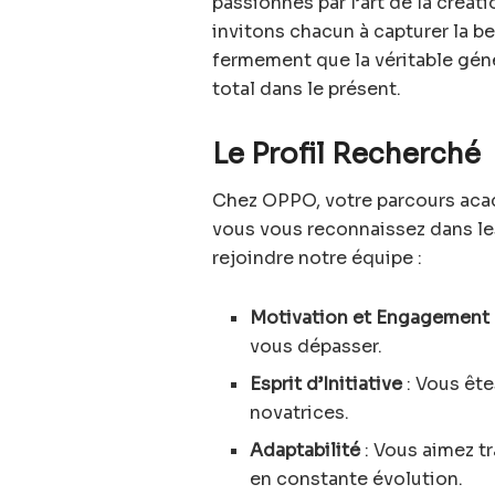
passionnés par l’art de la créat
invitons chacun à capturer la b
fermement que la véritable géné
total dans le présent.
Le Profil Recherché
Chez OPPO, votre parcours acad
vous vous reconnaissez dans les
rejoindre notre équipe :
Motivation et Engagement
vous dépasser.
Esprit d’Initiative
: Vous ête
novatrices.
Adaptabilité
: Vous aimez tr
en constante évolution.