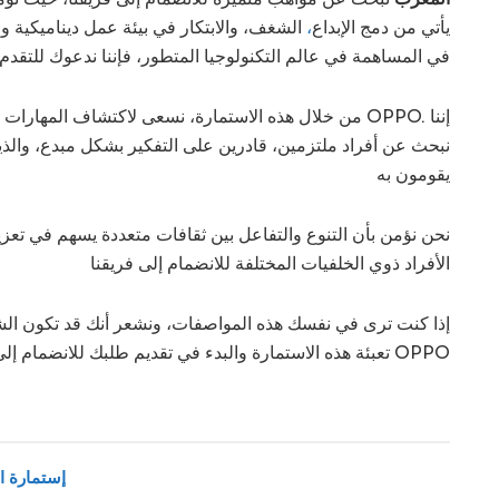
الشغف، والابتكار في بيئة عمل ديناميكية وم
،
يأتي من دمج الإبداع
في المساهمة في عالم التكنولوجيا المتطور، فإننا ندعوك للتقدم
من خلال هذه الاستمارة، نسعى لاكتشاف المه OPPO. إننا
نبحث عن أفراد ملتزمين، قادرين على التفكير بشكل مبدع، والذين
يقومون به
نحن نؤمن بأن التنوع والتفاعل بين ثقافات متعددة يسهم في تعزيز 
الأفراد ذوي الخلفيات المختلفة للانضمام إلى فريقنا
إذا كنت ترى في نفسك هذه المواصفات، ونشعر أنك قد تكون الش
تعبئة هذه الاستمارة والبدء في تقديم طلبك للانضمام إلى عائلة OPPO
إستمارة ال