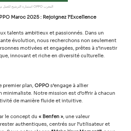
استمارة الترشيح للعمل مع شركة OPPO المغرب
PO Maroc 2025 : Rejoignez l’Excellence
x talents ambitieux et passionnés. Dans un
ante évolution, nous recherchons non seulement
rsonnes motivées et engagées, prêtes à s’investir
, innovant et riche en diversité culturelle.
 premier plan,
OPPO
s’engage à allier
 minimaliste. Notre mission est d’offrir à chacun
tivité de manière fluide et intuitive.
ar le concept du
« Benfen »
, une valeur
ester authentiques, centrés sur l’utilisateur et