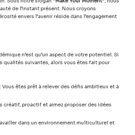
ion. Sous notre slogan
“Make Your Moment”
, nous
eauté de l’instant présent. Nous croyons
rosité envers l’avenir réside dans l’engagement
émique n’est qu’un aspect de votre potentiel. Si
 qualités suivantes, alors vous êtes fait pour
: Vous êtes prêt à relever des défis ambitieux et à
s créatif, proactif et aimez proposer des idées
availler dans un environnement multiculturel et