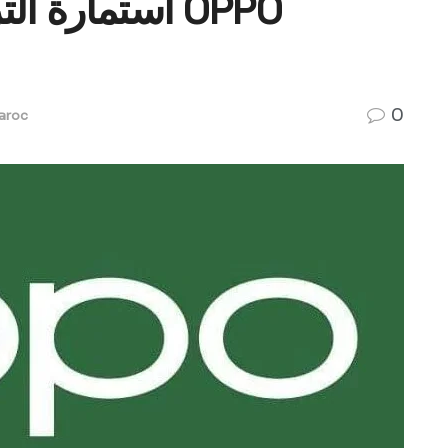
استمارة OPPO
0
aroc