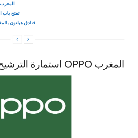
أرسل سيرتك الذاتية للعمل لدى OPPO المغرب
تفتح باب الت
فنادق هيلتون بال
استمارة الترشيح للعمل مع شركة OPPO المغرب