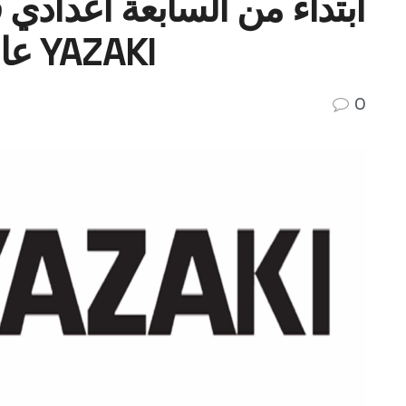
عامل “كابلاج” في مصنع YAZAKI
0