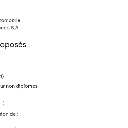
utomobile
occo S.A
roposés :
I)
our non diplômés
 :
ion de :