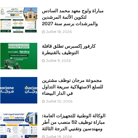
مباراة ولوج معهد محمد السادس
لتكوين الأئمة المرشدين
والمرشدات برسم سنة 2027
Juillet 18, 2026
كارفور إكسبرس تطلق قافلة
التوظيف بالقنيطرة
Juillet 9, 2026
مجموعة مرجان توظف مشترين
للسلع الاستهلاكية سريعة التداول
في الدار البيضاء
Juillet 10, 2026
الوكالة الوطنية للتجهيزات العامة:
مباراة توظيف 52 منصب من أطر
ومهندسين وتقنيي الدرجة الثالثة
Juillet 19, 2026