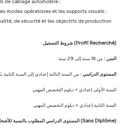
ls de câblage automobile ;
es modes opératoires et les supports visuels ;
lité, de sécurité et les objectifs de production
شروط التسجيل (Profil Recherché)
السن :
من 18 سنة إلى 29 سنة
المستوى الدراسي :
من السنة الثالثة إعدادي إلى السنة الثانية بك
السنة الأولى إعدادي + دبلوم التخصص المهني
السنة الثانية إعدادي + دبلوم التخصص المهني
المستوى الدراسي المطلوب بالنسبة للأشخاص الغير حاصلين على شهادات (Sans Diplôme)