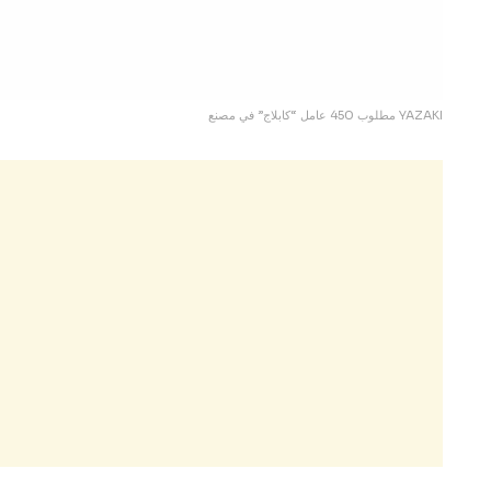
مطلوب 450 عامل “كابلاج” في مصنع YAZAKI