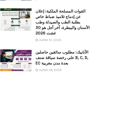
القوات المسلحة الملكية: إعلان
عن إدماج تلاميذ ضباط خاص
بطلبة الطب والصيدلة وطب
الأسنان والبيطرة، آخر أجل هو 30
غشت 2026
Juillet 31, 2026
الأنابيك: مطلوب سائقين حاصلين
على رخصة سياقة صنف B, C, D,
EC بعدة مدن مغربية
Juillet 28, 2026