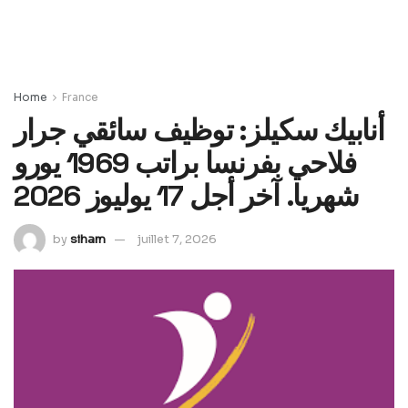
Home
France
أنابيك سكيلز: توظيف سائقي جرار
فلاحي بفرنسا براتب 1969 يورو
شهريا. آخر أجل 17 يوليوز 2026
by
siham
juillet 7, 2026