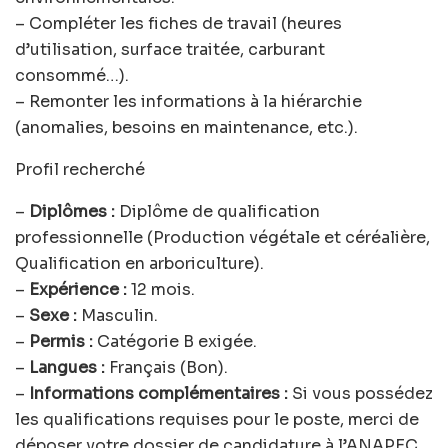
– Compléter les fiches de travail (heures
d’utilisation, surface traitée, carburant
consommé…).
– Remonter les informations à la hiérarchie
(anomalies, besoins en maintenance, etc.).
Profil recherché
–
Diplômes :
Diplôme de qualification
professionnelle (Production végétale et céréalière,
Qualification en arboriculture).
–
Expérience :
12 mois.
–
Sexe :
Masculin.
–
Permis :
Catégorie B exigée.
–
Langues :
Français (Bon).
–
Informations complémentaires :
Si vous possédez
les qualifications requises pour le poste, merci de
déposer votre dossier de candidature à l’ANAPEC