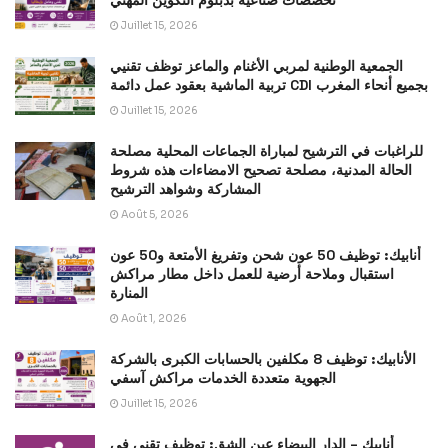
تخصصات صناعية بدبلوم التكوين المهني
Juillet 15, 2026
الجمعية الوطنية لمربي الأغنام والماعز توظف تقنيي
تربية الماشية بعقود عمل دائمة CDI بجميع أنحاء المغرب
Juillet 15, 2026
للراغبات في الترشيح لمباراة الجماعات المحلية مصلحة
الحالة المدنية، مصلحة تصحيح الامضاءات هذه شروط
المشاركة وشواهد الترشيح
Août 5, 2026
أنابيك: توظيف 50 عون شحن وتفريغ الأمتعة و50 عون
استقبال وملاحة أرضية للعمل داخل مطار مراكش
المنارة
Août 1, 2026
الأنابيك: توظيف 8 مكلفين بالحسابات الكبرى بالشركة
الجهوية متعددة الخدمات مراكش آسفي
Juillet 15, 2026
أنابيك – الدار البيضاء عين الشق: توظيف تقني في