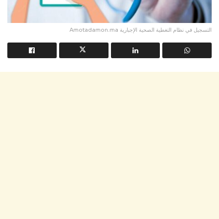
Amotadamon.ma التسجيل في نظام التغطية الصحية الإجبارية