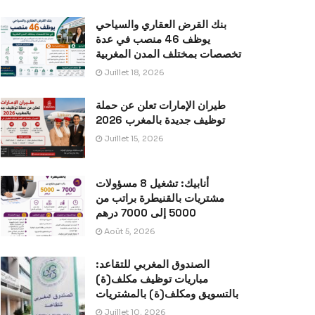
بنك القرض العقاري والسياحي
يوظف 46 منصب في عدة
تخصصات بمختلف المدن المغربية
Juillet 18, 2026
طيران الإمارات تعلن عن حملة
توظيف جديدة بالمغرب 2026
Juillet 15, 2026
أنابيك: تشغيل 8 مسؤولات
مشتريات بالقنيطرة براتب من
5000 إلى 7000 درهم
Août 5, 2026
الصندوق المغربي للتقاعد:
مباريات توظيف مكلف(ة)
بالتسويق ومكلف(ة) بالمشتريات
Juillet 10, 2026