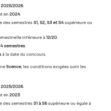
n
2025/2026
.
at en
2024
.
le des semestres
S1, S2, S3 et S4
supérieure ou
mestrielle inférieure à
12/20
.
n
4 semestres
.
s
à la date du concours.
’une
licence
, les conditions exigées sont les
n
2025/2026
.
at en
2023
.
le des semestres
S1 à S6
supérieure ou égale à