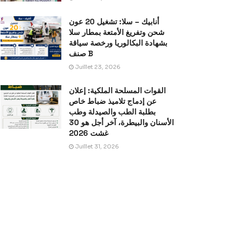
أنابيك – سلا: تشغيل 20 عون
شحن وتفريغ الأمتعة بمطار سلا
بشهادة البكالوريا ورخصة سياقة
صنف B
Juillet 23, 2026
القوات المسلحة الملكية: إعلان
عن إدماج تلاميذ ضباط خاص
بطلبة الطب والصيدلة وطب
الأسنان والبيطرة، آخر أجل هو 30
غشت 2026
Juillet 31, 2026