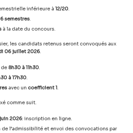
mestrielle inférieure à
12/20
.
n
6 semestres
.
s
à la date du concours.
sier, les candidats retenus seront convoqués aux
di 06 juillet 2026
.
de
8h30 à 11h30
.
h30 à 17h30
.
res
avec un
coefficient 1
.
ixé comme suit.
 juin 2026
: inscription en ligne.
n de l’admissibilité et envoi des convocations par