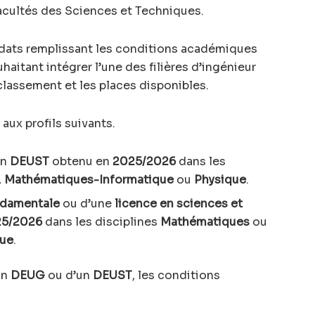
acultés des Sciences et Techniques.
dats remplissant les conditions académiques
haitant intégrer l’une des filières d’ingénieur
 classement et les places disponibles.
aux profils suivants.
un
DEUST
obtenu en
2025/2026
dans les
,
Mathématiques-Informatique
ou
Physique
.
ndamentale
ou d’une
licence en sciences et
25/2026
dans les disciplines
Mathématiques
ou
que
.
un
DEUG
ou d’un
DEUST
, les conditions