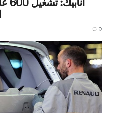
أناب
ا
0