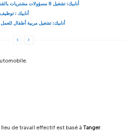
أنابيك: تشغيل 8 مسؤولات مشتريات بالقنيطرة براتب من 5000 إلى 7000 درهم
أنابيك : توظيف 40 عون استقبال بالرباط أكدال 26
أنابيك: تشغيل مربية أطفال للعمل بالدار البي
automobile.
lieu de travail effectif est basé à
Tanger
.