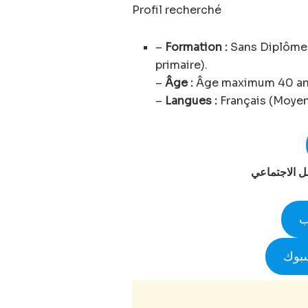
Profil recherché
–
Formation :
Sans Diplôme 
primaire).
–
Âge :
Âge maximum 40 an
–
Langues :
Français (Moyen
صل الاجتماعي
ب
سبوك