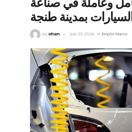
يك: تشغيل 600 عامل وعاملة في صناعة
لسيارات بمدينة طنجة
by
siham
juin 23, 2026
in
Emploi Maroc