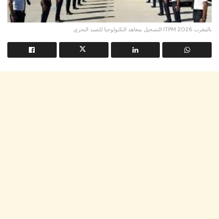
التسجيل بمعاهد التكنولوجيا للصيد البحري ITPM بالمغرب 2026