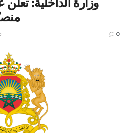
منصبً
0
c