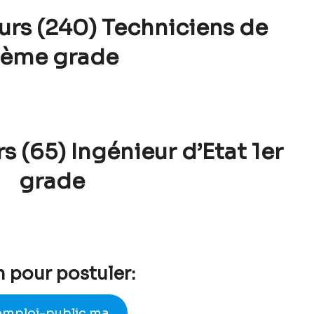
urs
(240) Techniciens de
ème grade
 (65) Ingénieur d’Etat 1er
grade
n pour postuler:
emploi-public.ma