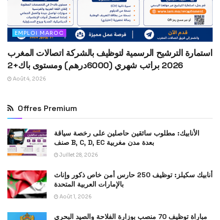
EMPLOI MAROC
استمارة الترشيح الرسمية لتوظيف بالشركة اتصالات المغرب
2026 براتب شهري (6000درهم) ومستوى باك+2
Août 4, 2026
Offres Premium
الأنابيك: مطلوب سائقين حاصلين على رخصة سياقة
صنف B, C, D, EC بعدة مدن مغربية
Juillet 28, 2026
أنابيك سكيلز: توظيف 250 حارس أمن خاص ذكور وإناث
بالإمارات العربية المتحدة
Août 1, 2026
مباراة توظيف 70 منصب بوزارة الفلاحة والصيد البحري