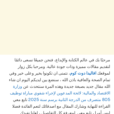
مرحبًا بك في عالم الكتابة والإبداع، فنحن جميعًا نسعى دائمًا
لتقديم مقالات مميزة وذات جودة عالية. ومرحبا بكل زوار
لموقعك
افاليدا دوت كوم
، نتمنى ان تكونوا بخير وعلى خير وفي
تمام الصحة والعافية باذن الله ، سنضع بين ايديكم اليوم ان شاء
الله مقال جديد بصبغة جديدة وهذه المرة سنتحدث عن
وزارة
الاقتصاد والمالية: لائحة المدعوين لإجراء شفوي مباراة توظيف
805 متصرف من الدرجة الثانية برسم سنة 2025
تابع
معي
القراءة للنهاية وشارك المقال مع اصدقائك لتعم الفائدة فضلا
ليس أمرا ، تابع معي لمعرفة كل التفاصيل ، لعلنا نفيدك