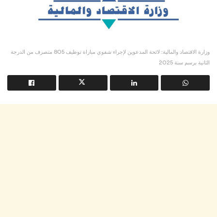
وزارة الاقتصاد والمالية: لائحة المدعوين لإجراء شفوي مباراة توظيف 805 متصرف من الدرجة
الثانية برسم سنة 2025