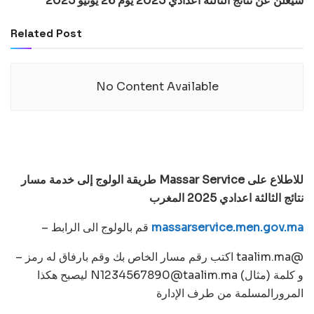
سيعلن عن نتائج الثالثة اعدادي 2025 يوم 26 يونيو 2025
Related Post
No Content Available
طريقة الولوج إلى خدمة مسار Massar Service للاطلاع على
نتائج الثالثة اعدادي 2025 المغرب
massarservice.men.gov.ma
– قم بالولوج الى الرابط
– اكتب رقم مسار الخاص بك وقم بارفاق له رمز taalim.ma@
(مثال) و كلمة
N1234567890@taalim.ma
ليصبح هكذا
المرورالمسلمة من طرف الإدارة