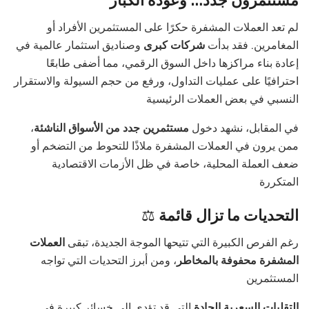
مستثمرون جدد… وعودة الكبار
لم تعد العملات المشفرة حكرًا على المستثمرين الأفراد أو
المغامرين. فقد بدأت
شركات كبرى
وصناديق استثمار عالمية في
إعادة بناء مراكزها داخل السوق الرقمي، مما أضفى طابعًا
احترافيًا على عمليات التداول، ورفع من حجم السيولة والاستقرار
النسبي في بعض العملات الرئيسية
في المقابل، نشهد دخول
مستثمرين جدد من الأسواق الناشئة
،
ممن يرون في العملات المشفرة ملاذًا للتحوط من التضخم أو
ضعف العملة المحلية، خاصة في ظل الأزمات الاقتصادية
المتكررة
التحديات ما تزال قائمة
⚖️
رغم الفرص الكبيرة التي تتيحها الموجة الجديدة، تبقى
العملات
المشفرة محفوفة بالمخاطر
، ومن أبرز التحديات التي تواجه
المستثمرين
التقلبات السعرية الحادة
التي قد تؤدي إلى خسائر كبيرة في