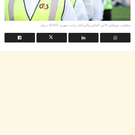
مطلوب موظفي الامن الخاص والمراقبة براتب شهري 3200 درهم