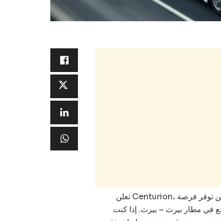
تعلن Centurion، إحدى الشركات الرائدة في قطاع النقل والخدمات اللوجستية، عن توفر فرصة
ع في مطار بيرث – بيرث. إذا كنت