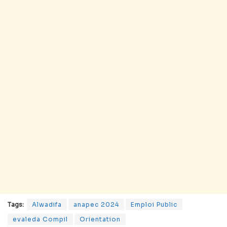
Tags:
Alwadifa
anapec 2024
Emploi Public
evaleda Compil
Orientation