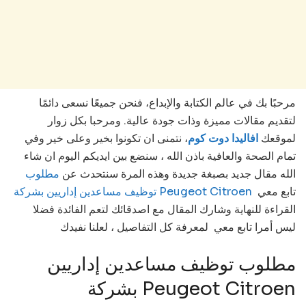
مرحبًا بك في عالم الكتابة والإبداع، فنحن جميعًا نسعى دائمًا
لتقديم مقالات مميزة وذات جودة عالية. ومرحبا بكل زوار
لموقعك
افاليدا دوت كوم
، نتمنى ان تكونوا بخير وعلى خير وفي
تمام الصحة والعافية باذن الله ، سنضع بين ايديكم اليوم ان شاء
الله مقال جديد بصبغة جديدة وهذه المرة سنتحدث عن
مطلوب
تابع معي
توظيف مساعدين إداريين بشركة Peugeot Citroen
القراءة للنهاية وشارك المقال مع اصدقائك لتعم الفائدة فضلا
ليس أمرا تابع معي لمعرفة كل التفاصيل ، لعلنا نفيدك
مطلوب توظيف مساعدين إداريين
بشركة Peugeot Citroen