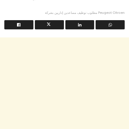
مطلوب توظيف مساعدين إداريين بشركة Peugeot Citroen