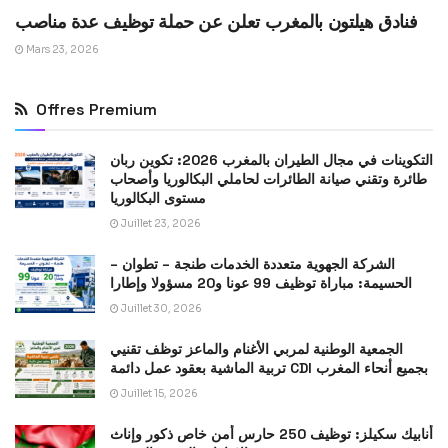
فنادق هيلتون بالمغرب تعلن عن حملة توظيف عدة مناصب
Mars 23, 2026
Offres Premium
التكوينات في مجال الطيران بالمغرب 2026: تكوين ربان
طائرة وتقني صيانة الطائرات لحاملي البكالوريا وأصحاب
مستوى البكالوريا
Juillet 23, 2026
الشركة الجهوية متعددة الخدمات طنجة – تطوان –
الحسيمة: مباراة توظيف 99 عونا و20 مسؤولا وإطارا
Juillet 30, 2026
الجمعية الوطنية لمربي الأغنام والماعز توظف تقنيي
تربية الماشية بعقود عمل دائمة CDI بجميع أنحاء المغرب
Juillet 15, 2026
أنابيك سكيلز: توظيف 250 حارس أمن خاص ذكور وإناث