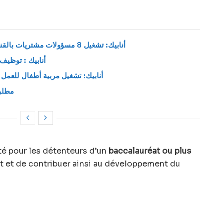
أنابيك: تشغيل 8 مسؤولات مشتريات بالقنيطرة براتب من 5000 إلى 7000 درهم
أنابيك : توظيف 40 عون استقبال بالرباط أكدال 26
أنابيك: تشغيل مربية أطفال للعمل بالدار البي
مطلو
é pour les détenteurs d’un
baccalauréat ou plus
nt et de contribuer ainsi au développement du