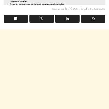
مجمع فندقي في البرتغال يفتح 10 وظائف موسمية