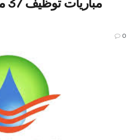
مبا
ا
0