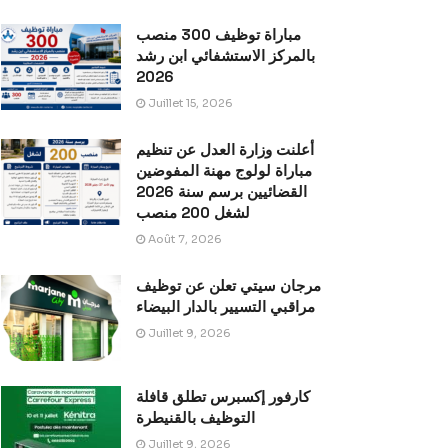
مباراة توظيف 300 منصب
بالمركز الاستشفائي ابن رشد
2026
Juillet 15, 2026
أعلنت وزارة العدل عن تنظيم
مباراة لولوج مهنة المفوضين
القضائيين برسم سنة 2026
لشغل 200 منصب
Août 7, 2026
مرجان سيتي تعلن عن توظيف
مراقبي التسيير بالدار البيضاء
Juillet 9, 2026
كارفور إكسبرس تطلق قافلة
التوظيف بالقنيطرة
Juillet 9, 2026