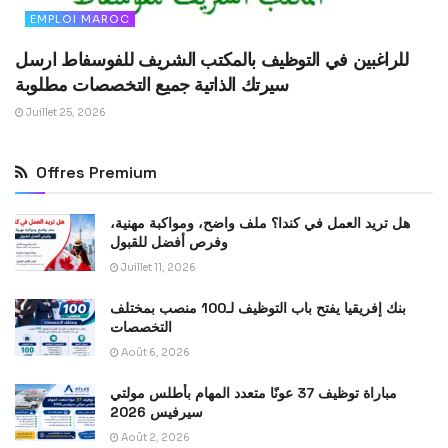
EMPLOI MAROC
للراغبين في التوظيف بالمكتب الشريف للفوسفاط ارسل
سيرتك الذاتية جميع التخصصات مطلوبة
Juillet 25, 2026
Offres Premium
هل تريد العمل في كندا؟ ملف واضح، ومواكبة مهنية،
وفرص أفضل للقبول
Juillet 11, 2026
بنك إفريقيا يفتح باب التوظيف لـ100 منصب بمختلف
التخصصات
Août 6, 2026
مباراة توظيف 37 عونًا متعدد المهام بأطلس مولتي
سيرفيس 2026
Août 2, 2026