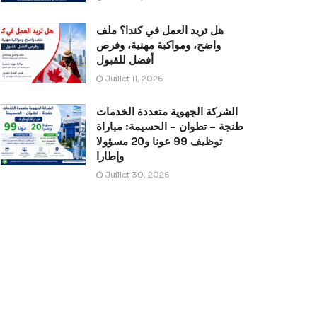
هل تريد العمل في كندا؟ ملف
واضح، ومواكبة مهنية، وفرص
أفضل للقبول
Juillet 11, 2026
الشركة الجهوية متعددة الخدمات
طنجة – تطوان – الحسيمة: مباراة
توظيف 99 عونا و20 مسؤولا
وإطارا
Juillet 30, 2026