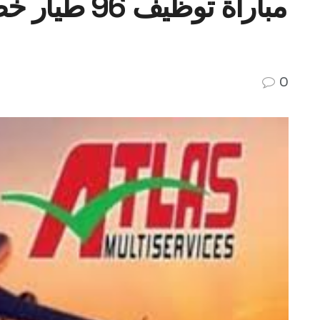
مباراة توظي
0