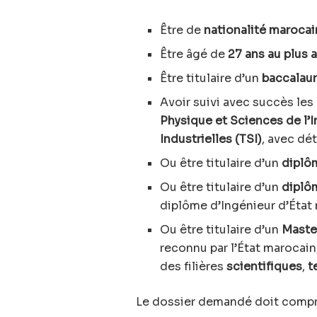
Être de
nationalité maroca
Être âgé de
27 ans au plus 
Être titulaire d’un
baccalaur
Avoir suivi avec succès les
Physique et Sciences de l’I
Industrielles (TSI)
, avec dé
Ou être titulaire d’un
diplô
Ou être titulaire d’un
diplô
diplôme d’Ingénieur d’État
Ou être titulaire d’un
Maste
reconnu par l’État marocain
des filières
scientifiques
,
t
Le dossier demandé doit compre