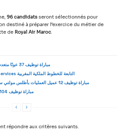
ne,
96 candidats
seront sélectionnés pour
on destiné à préparer l’exercice du métier de
otte de
Royal Air Maroc
.
مباراة توظيف 37 عونًا متعدد المهام بأطلس مولتي سيرفيس 2026
أرسل سيرتك الذاتية إلى Atlas Multiservices التابعة للخطوط الملكية المغربية
مباراة توظيف 12 عميل العمليات بأطلس مولتي سيرفيس . الترشيح قبل 14 يوليوز 2026
مباراة توظيف 104 منصب بأطلس مولتي سيرفيس 2026
t répondre aux critères suivants.