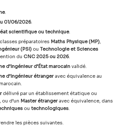
ine
.
au 01/06/2026
.
éat scientifique ou technique
.
 classes préparatoires
Maths Physique (MP)
,
ngénieur (PSI)
ou
Technologie et Sciences
tention du
CNC 2025 ou 2026
.
me d’Ingénieur d’État marocain
validé.
me d’Ingénieur étranger
avec équivalence au
 marocain.
r
délivré par un établissement étatique ou
, ou d’un
Master étranger
avec équivalence, dans
echniques
ou
technologiques
.
ndre les pièces suivantes.