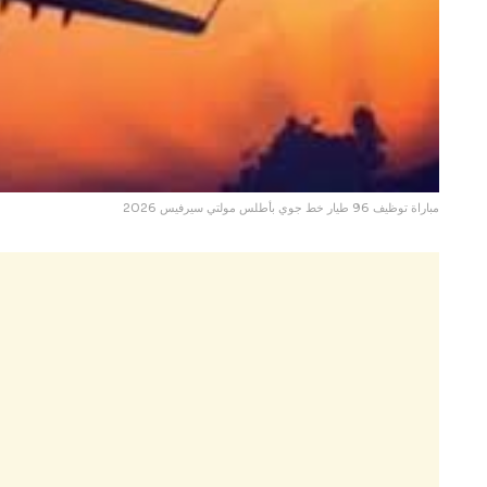
مباراة توظيف 96 طيار خط جوي بأطلس مولتي سيرفيس 2026