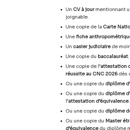
Un
CV à jour
mentionnant un
joignable.
Une copie de la
Carte Natio
Une
fiche anthropométriqu
Un
casier judiciaire
de moin
Une copie du
baccalauréat
.
Une copie de l’
attestation
réussite au CNC 2026
dès d
Ou une copie du
diplôme d’
Ou une copie du
diplôme d’
l’
attestation d’équivalence
.
Ou une copie du
diplôme d
Ou une copie du
Master ét
d’équivalence
du diplôme m