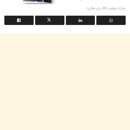
مباراة توظيف 96 ربان طائرة