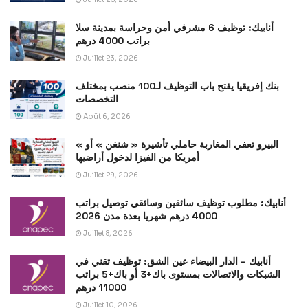
أنابيك: توظيف 6 مشرفي أمن وحراسة بمدينة سلا
براتب 4000 درهم
Juillet 23, 2026
بنك إفريقيا يفتح باب التوظيف لـ100 منصب بمختلف
التخصصات
Août 6, 2026
« البيرو تعفي المغاربة حاملي تأشيرة « شنغن » أو
أمريكا من الفيزا لدخول أراضيها
Juillet 29, 2026
أنابيك: مطلوب توظيف سائقين وسائقي توصيل براتب
4000 درهم شهريا بعدة مدن 2026
Juillet 8, 2026
أنابيك – الدار البيضاء عين الشق: توظيف تقني في
الشبكات والاتصالات بمستوى باك+3 أو باك+5 براتب
11000 درهم
Juillet 10, 2026