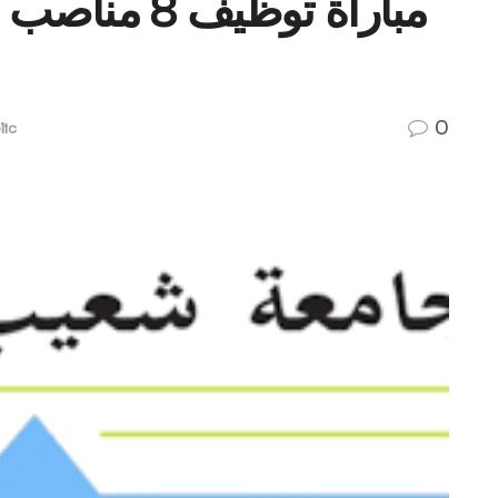
مباراة توظيف
0
lic