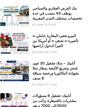
بنك القرض العقاري والسياحي
يوظف 46 منصب في عدة
تخصصات بمختلف المدن المغربية
Juillet 18, 2026
« البيرو تعفي المغاربة حاملي
تأشيرة « شنغن » أو أمريكا من
الفيزا لدخول أراضيها
Juillet 29, 2026
أنابيك – سلا: تشغيل 20 عون
شحن وتفريغ الأمتعة بمطار سلا
بشهادة البكالوريا ورخصة سياقة
صنف B
Juillet 23, 2026
أنابيك: تشغيل 8 مسؤولات
مشتريات بالقنيطرة براتب من
5000 إلى 7000 درهم