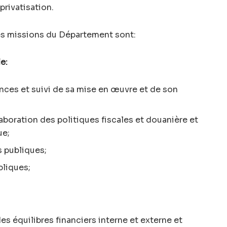
rivatisation.
les missions du Département sont:
e:
nances et suivi de sa mise en œuvre et de son
laboration des politiques fiscales et douanière et
ue;
 publiques;
liques;
es équilibres financiers interne et externe et