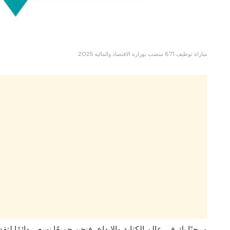
مباراة توظيف 671 منصب بوزارة الاقتصاد والمالية 2025
مرحبًا بك في عالم الكتابة والإبداع، فنحن جميعًا نسعى دائمًا ل.