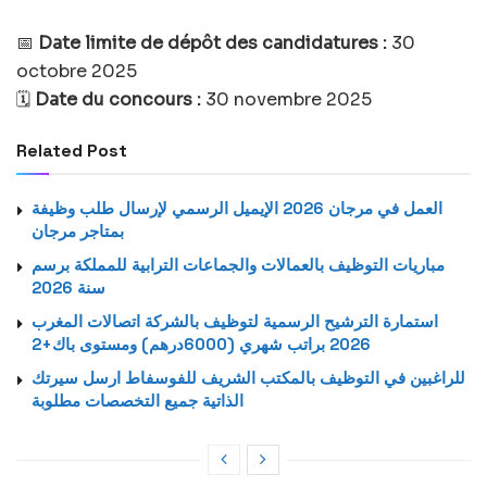
📅
Date limite de dépôt des candidatures :
30
octobre 2025
🗓️
Date du concours :
30 novembre 2025
Related Post
العمل في مرجان 2026 الإيميل الرسمي لإرسال طلب وظيفة
بمتاجر مرجان
مباريات التوظيف بالعمالات والجماعات الترابية للمملكة برسم
سنة 2026
استمارة الترشيح الرسمية لتوظيف بالشركة اتصالات المغرب
2026 براتب شهري (6000درهم) ومستوى باك+2
للراغبين في التوظيف بالمكتب الشريف للفوسفاط ارسل سيرتك
الذاتية جميع التخصصات مطلوبة