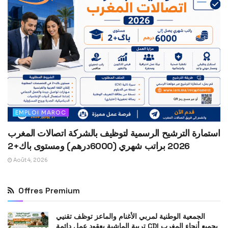
EMPLOI MAROC
استمارة الترشيح الرسمية لتوظيف بالشركة اتصالات المغرب
2026 براتب شهري (6000درهم) ومستوى باك+2
Août 4, 2026
Offres Premium
الجمعية الوطنية لمربي الأغنام والماعز توظف تقنيي
تربية الماشية بعقود عمل دائمة CDI بجميع أنحاء المغرب