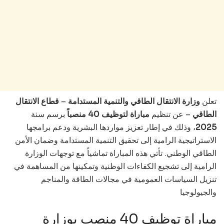
قطاع الانتقال
–
وزارة الانتقال الطاقي والتنمية المستدامة
تعلن
الطاقي
– عن تنظيم
مباراة لتوظيف 40 منصباً
برسم سنة
، وذلك في إطار تعزيز مواردها البشرية ودعم برامجها
2025
الاستراتيجية الرامية إلى تحقيق التنمية المستدامة وضمان الأمن
الطاقي الوطني. تأتي هذه المباراة تماشياً مع توجهات الوزارة
الرامية إلى تشجيع الكفاءات الوطنية وتمكينها من المساهمة في
تنزيل السياسات العمومية في مجالات الطاقة والمناجم
والجيولوجيا
مباراة توظيف 40 منصب بوزارة