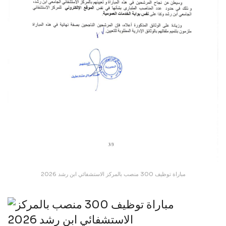
مباراة توظيف 300 منصب بالمركز الاستشفائي ابن رشد 2026