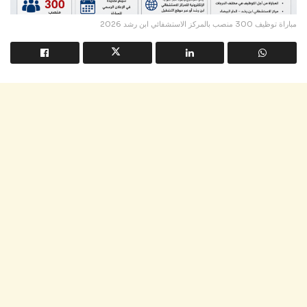
مباراة توظيف 300 منصب بالمركز الاستشفائي ابن رشد 2026