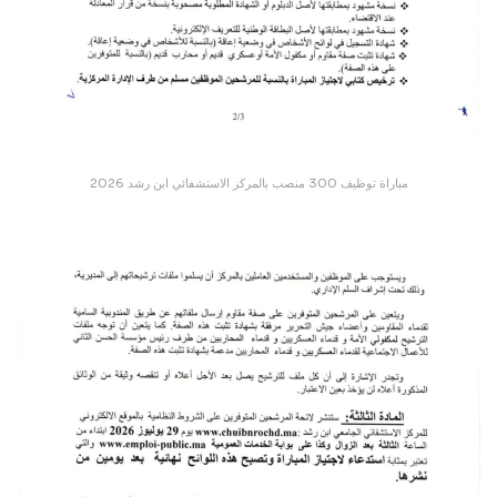
مباراة توظيف 300 منصب بالمركز الاستشفائي ابن رشد 2026