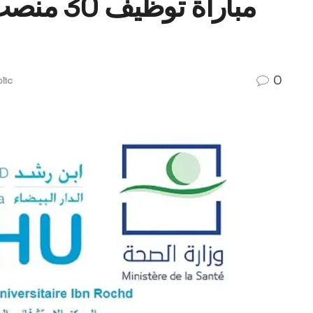
مباراة تو
0
lic