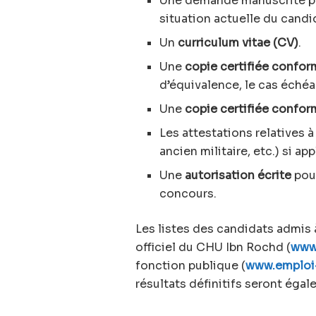
Une demande manuscrite préc
situation actuelle du candi
Un
curriculum vitae (CV)
.
Une
copie certifiée confor
d’équivalence, le cas échéa
Une
copie certifiée confor
Les attestations relatives à 
ancien militaire, etc.) si app
Une
autorisation écrite
pour
concours.
Les listes des candidats admis à
officiel du CHU Ibn Rochd (
www
fonction publique (
www.emploi
résultats définitifs seront éga