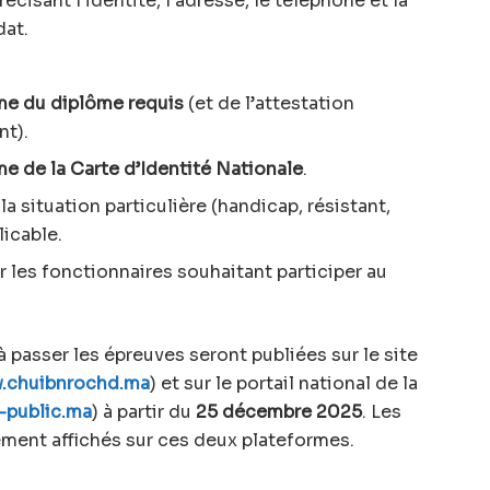
isant l’identité, l’adresse, le téléphone et la
dat.
me du diplôme requis
(et de l’attestation
nt).
me de la Carte d’Identité Nationale
.
la situation particulière (handicap, résistant,
licable.
 les fonctionnaires souhaitant participer au
 passer les épreuves seront publiées sur le site
.chuibnrochd.ma
) et sur le portail national de la
-public.ma
) à partir du
25 décembre 2025
. Les
lement affichés sur ces deux plateformes.