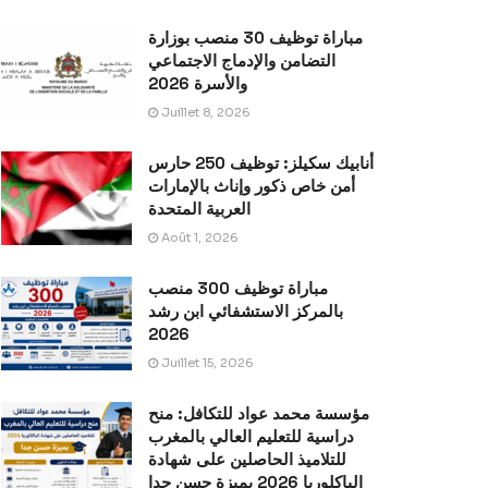
مباراة توظيف 30 منصب بوزارة
التضامن والإدماج الاجتماعي
والأسرة 2026
Juillet 8, 2026
أنابيك سكيلز: توظيف 250 حارس
أمن خاص ذكور وإناث بالإمارات
العربية المتحدة
Août 1, 2026
مباراة توظيف 300 منصب
بالمركز الاستشفائي ابن رشد
2026
Juillet 15, 2026
مؤسسة محمد عواد للتكافل: منح
دراسية للتعليم العالي بالمغرب
للتلاميذ الحاصلين على شهادة
الباكلوريا 2026 بميزة حسن جدا