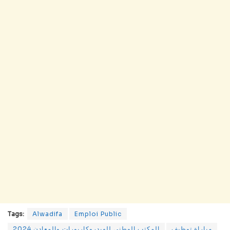
Tags:
Alwadifa
Emploi Public
مباراة توظيف
المكتب الوطني للهيدروكاربورات والمعادن 2024