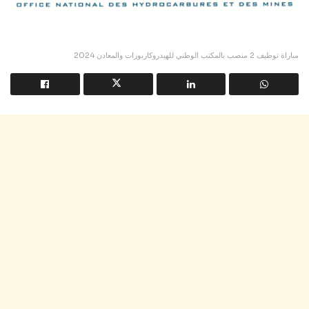
مباراة توظيف 2 منصب بالمكتب الوطني للهيدروكاربورات والمعادن 2024