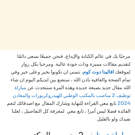
مرحبًا بك في عالم الكتابة والإبداع، فنحن جميعًا نسعى دائمًا
لتقديم مقالات مميزة وذات جودة عالية. ومرحبا بكل زوار
لموقعك
افاليدا دوت كوم
، نتمنى ان تكونوا بخير وعلى خير وفي
تمام الصحة والعافية باذن الله ، سنضع بين ايديكم اليوم ان شاء
الله مقال جديد بصبغة جديدة وهذه المرة سنتحدث عن
مباراة
توظيف 2 مناصب بالمكتب الوطني للهيدروكربورات والمعادن
تابع معي القراءة للنهاية وشارك المقال مع اصدقائك لتعم
2024
الفائدة فضلا ليس أمرا ، تابع معي لمعرفة كل التفاصيل ، لعلنا
نفيدك ولو بالقليل