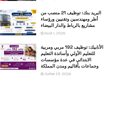
البريد بنك: توظيف 21 منصب من
أطر ومهندسين وتقنيين ورؤساء
مشاريع بالرباط والدار البيضاء
Août 1, 2026
الأنابيك: توظيف 192 مربي ومربية
للتعليم الأولي وأساتذة التعليم
الابتدائي في عدة مؤسسات
وجماعات بأقاليم ومدن المملكة
Juillet 23, 2026