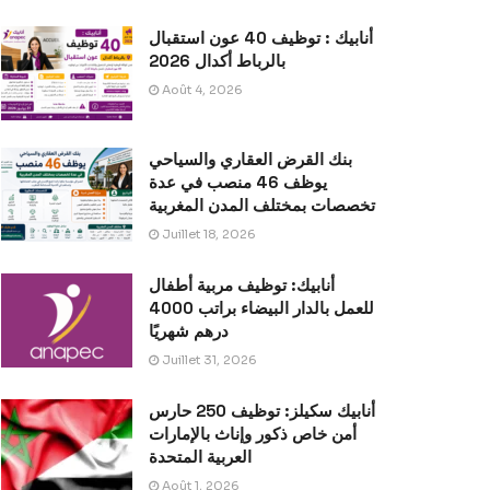
أنابيك : توظيف 40 عون استقبال
بالرباط أكدال 2026
Août 4, 2026
بنك القرض العقاري والسياحي
يوظف 46 منصب في عدة
تخصصات بمختلف المدن المغربية
Juillet 18, 2026
أنابيك: توظيف مربية أطفال
للعمل بالدار البيضاء براتب 4000
درهم شهريًا
Juillet 31, 2026
أنابيك سكيلز: توظيف 250 حارس
أمن خاص ذكور وإناث بالإمارات
العربية المتحدة
Août 1, 2026