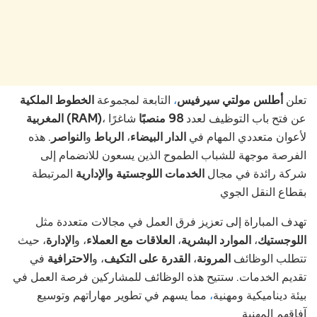
الخطوط الملكية
التابعة لمجموعة
،
أطلس مولتي سيرفيس
تعلن
، عن فتح باب التوظيف لعدد
98 منصبًا
شاغرًا
المغربية (RAM)
. هذه
النواصر
و
الرباط
،
الدار البيضاء
لأعوان متعددي المهام في
الفرصة موجهة للشباب الطموح الذين يسعون للانضمام إلى
شركة رائدة في مجال
الخدمات اللوجستية والإدارية
المرتبطة
بقطاع النقل الجوي
تهدف المباراة إلى تعزيز فرق العمل في مجالات متعددة مثل
، حيث
الإدارة
، و
العلاقات مع العملاء
،
الموارد البشرية
،
اللوجستيك
في
الاحترافية
، و
القدرة على التكيف
،
المرونة
تتطلب الوظائف
تقديم الخدمات. ستتيح هذه الوظائف للمشاركين فرصة العمل في
مما يسهم في تطوير مهاراتهم وتوسيع
،
بيئة ديناميكية ومهنية
آفاقهم المهنية