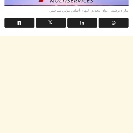
مباراة توظيف أعوان متعددي المهام بأطلس مولتي سيرفيس